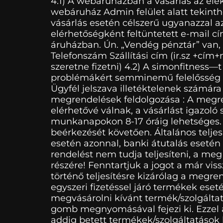
4.1) A webáruházban a vásárlás az elek
webáruház Admin felület alatt tekinth
vásárlás esetén célszerű ugyanazzal a
elérhetőségként feltüntetett e-mail cí
áruházban. Ún. „Vendég pénztár” van,
Telefonszám Szállítási cím (ir.sz +cím
szeretne fizetni) 4.2) A simonfitness—
problémákért semminemű felelősség nem
Ügyfél jelszava illetéktelenek számára
megrendelések feldolgozása : A megre
elérhetővé válnak, a vásárlást igazoló
munkanapokon 8-17 óráig lehetséges. A 
beérkezését követően. Általános teljesí
esetén azonnal, banki átutalás esetén
rendelést nem tudja teljesíteni, a me
részére! Fenntartjuk a jogot a már vi
történő teljesítésre kizárólag a megr
egyszeri fizetéssel járó termékek eset
megvásárolni kívánt termék/szolgáltatá
gomb megnyomásával fejezi ki. Ezzel a
addig betett termékek/szolgáltatások l