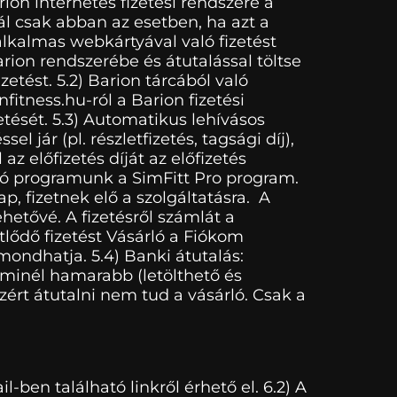
ion internetes fizetési rendszere a
l csak abban az esetben, ha azt a
lkalmas webkártyával való fizetést
arion rendszerébe és átutalással töltse
etést. 5.2) Barion tárcából való
fitness.hu-ról a Barion fizetési
etését. 5.3) Automatikus lehívásos
 jár (pl. részletfizetés, tagsági díj),
az előfizetés díját az előfizetés
áró programunk a SimFitt Pro program.
, fizetnek elő a szolgáltatásra. A
hetővé. A fizetésről számlát a
tlődő fizetést Vásárló a Fiókom
ondhatja. 5.4) Banki átutalás:
minél hamarabb (letölthető és
rt átutalni nem tud a vásárló. Csak a
-ben található linkről érhető el. 6.2) A