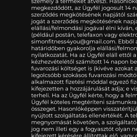
személy a terméket átveszi. Hasonlókép
megkezdődött, az Ügyfél jogosult 14 na
szerződés megkötésének napjától számít
jogát a szerződés megkötésének napja 
elállási/felmondási jogával élni kíván,
(például postán, telefaxon vagy elektr
simonfitness4you@gmail.com. Ebből a cé
határidőben gyakorolja elállási/felmond
nyilatkozatát. Ha az Ügyfél eláll ettől
kézhezvételétől számított 14 napon belü
fuvarozási költséget is (kivéve azokat 
legolcsóbb szokásos fuvarozási módtól 
alkalmazott fizetési móddal egyező fi
kifejezetten a hozzájárulását adja; e
terheli. Ha az Ügyfél kérte, hogy a fe
Ügyfél köteles megtéríteni számunkra 
összeget. Hasonlóképpen visszatérítjük
nyújtott szolgáltatás ellenértékét. A t
megnyomását követően, a szolgáltató az
jog nem illeti egy a fogyasztót olyan 
kifejezett kérésére állítottak elő, v