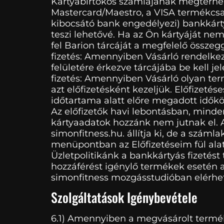
Kártyabirtokos számlájának megterhelés
Mastercard/Maestro, a VISA termékcsal
kibocsátó bank engedélyezi) bankkárty
teszi lehetővé. Ha az Ön kártyáját nem 
fel Barion tárcáját a megfelelő összeg
fizetés: Amennyiben Vásárló rendelkezik
felületére érkezve tárcájába be kell j
fizetés: Amennyiben Vásárló olyan termék
azt előfizetésként kezeljük. Előfizetése
időtartama alatt előre megadott időkö
Az előfizetők havi lebontásban, minden
kártyaadatok hozzánk nem jutnak el. Az
simonfitness.hu. állítja ki, de a szám
menüpontban az Előfizetéseim fül alat
Üzletpolitikánk a bankkártyás fizeté
hozzáférést igénylő termékek esetén a
simonfitness mozgásstudióban elérhető
Szolgáltatások Igénybevétele
6.1) Amennyiben a megvásárolt termék le