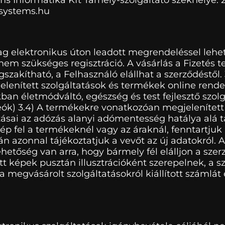
lsystems.hu
ag elektronikus úton leadott megrendeléssel lehe
em szükséges regisztráció. A vásárlás a Fizetés 
kítható, a Felhasználó elállhat a szerződéstől. 3.1
jelenített szolgáltatások és termékek online ren
an életmódváltó, egészség és test fejlesztő szolg
deók) 3.4) A termékekre vonatkozóan megjelenítet
atásai az adózás alanyi adómentesség hatálya alá
 fel a termékeknél vagy az áraknál, fenntartjuk a
án azonnal tájékoztatjuk a vevőt az új adatokról.
etőség van arra, hogy bármely fél elálljon a szerz
t képek pusztán illusztrációként szerepelnek, a s
egvásárolt szolgáltatásokról kiállított számlát