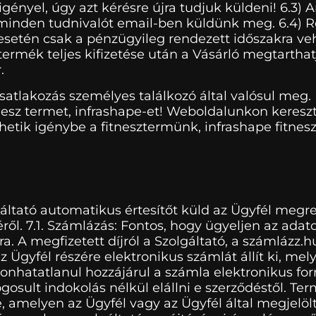
ényel, úgy azt kérésre újra tudjuk küldeni! 6.3)
minden tudnivalót email-ben küldünk meg. 6.4) R
és esetén csak a pénzügyileg rendezett időszakra 
s/termék teljes kifizetése után a Vásárló megtartha
.
tlakozás személyes találkozó által valósul meg. I
esz termet, infrashape-et! Weboldalunkon kereszt
hetik igénybe a fitnesztermünk, infrashape fitnesz
áltató automatikus értesítőt küld az Ügyfél megr
téről. 7.1. Számlázás: Fontos, hogy ügyeljen az ad
ra. A megfizetett díjról a Szolgáltató, a számlázz.
z Ügyfél részére elektronikus számlát állít ki, mel
onhatatlanul hozzájárul a számla elektronikus for
ogosult indokolás nélkül elállni e szerződéstől. Ter
le, amelyen az Ügyfél vagy az Ügyfél által megjelöl