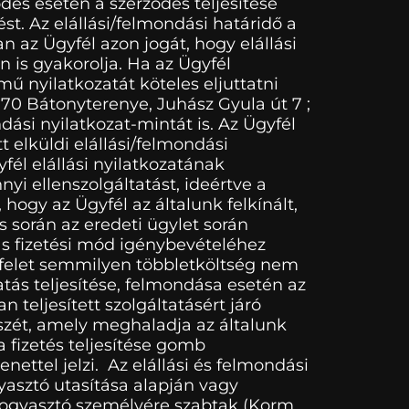
dés esetén a szerződés teljesítése
t. Az elállási/felmondási határidő a
n az Ügyfél azon jogát, hogy elállási
 is gyakorolja. Ha az Ügyfél
mű nyilatkozatát köteles eljuttatni
3070 Bátonyterenye, Juhász Gyula út 7 ;
ási nyilatkozat-mintát is. Az Ügyfél
t elküldi elállási/felmondási
yfél elállási nyilatkozatának
nyi ellenszolgáltatást, ideértve a
hogy az Ügyfél az általunk felkínált,
s során az eredeti ügylet során
ás fizetési mód igénybevételéhez
gyfelet semmilyen többletköltség nem
atás teljesítése, felmondása esetén az
eljesített szolgáltatásért járó
észét, amely meghaladja az általunk
a fizetés teljesítése gomb
ettel jelzi. Az elállási és felmondási
yasztó utasítása alapján vagy
 fogyasztó személyére szabtak (Korm.