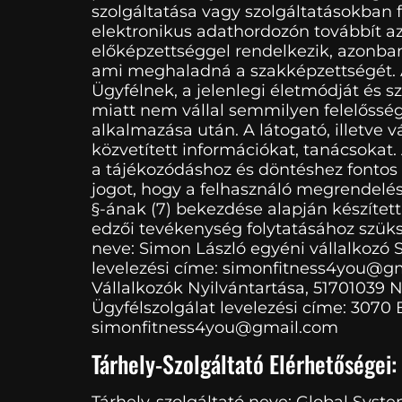
szolgáltatása vagy szolgáltatásokban fo
elektronikus adathordozón továbbít az
előképzettséggel rendelkezik, azonban 
ami meghaladná a szakképzettségét. A 
Ügyfélnek, a jelenlegi életmódját és s
miatt nem vállal semmilyen felelősség
alkalmazása után. A látogató, illetve v
közvetített információkat, tanácsokat.
a tájékozódáshoz és döntéshez fontos r
jogot, hogy a felhasználó megrendelését
§-ának (7) bekezdése alapján készíte
edzői tevékenység folytatásához szüksé
neve: Simon László egyéni vállalkozó S
levelezési címe: simonfitness4you@gm
Vállalkozók Nyilvántartása, 51701039 N
Ügyfélszolgálat levelezési címe: 3070 
simonfitness4you@gmail.com
Tárhely-Szolgáltató Elérhetőségei:
Tárhely-szolgáltató neve: Global Syste