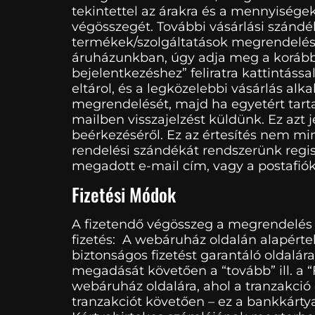
tekintettel az árakra és a mennyisége
végösszegét. További vásárlási szándé
termékek/szolgáltatások megrendelésé
áruházunkban, úgy adja meg a korábbi 
bejelentkezéshez” feliratra kattintáss
eltárol, és a legközelebbi vásárlás alk
megrendelését, majd ha egyetért tart
mailben visszajelzést küldünk. Ez azt 
beérkezéséről. Ez az értesítés nem min
rendelési szándékát rendszerünk regisz
megadott e-mail cím, vagy a postafiókj
Fizetési Módok
A fizetendő végösszeg a megrendelés ö
fizetés: A webáruház oldalán alapérte
biztonságos fizetést garantáló oldalár
megadását követően a “tovább” ill. a “F
webáruház oldalára, ahol a tranzakció 
tranzakciót követően – ez a bankkártya 