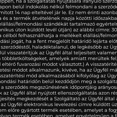
pen, ha a szolgáltatás nyújtására irányuló szerző
pon belül indokolás nélkül felmondani a szerződés
ott 14 nap elteltével jár le. Ez nem érinti azonba
és a termék átvételének napja közötti időszakban
 elállási/felmondási szándékát tartalmazó egyértel
onikus úton küldött levél útján) az alábbi címre: 
lból felhasználhatja a mellékelt elállási/felmond
ási jogát, ha a fent megjelölt határidő lejárta előt
 a szerződéstől, haladéktalanul, de legkésőbb az Üg
l visszatérítjük az Ügyfél által teljesített valamen
a többletköltségeket, amelyek amiatt merültek fel, 
eltérő fuvarozási módot választott.) A visszatéríté
zetési módot alkalmazunk, kivéve, ha az Ügyfél m
 visszatérítési mód alkalmazásából kifolyólag az Ü
lmondási határidőn belül kezdődjön meg a szolgált
a szerződés megszűnésének időpontjáig arányosan t
 az Ügyfél által nyújtott ellenszolgáltatás azon r
eljesítés megkezdését a Szolgáltató az Ügyfél által 
 Ügyfél elektronikus levelezési címre küldött üzen
nem előre gyártott termék esetében, amelyet a fog
agy olyan termék esetében, amelyet egyértelműen a