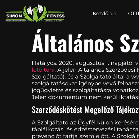
Kezdőlap
OTT
Általános Sz
Hatályos: 2020. augusztus 1. napjától 
letölteni.
A jelen Általános Szerződési
Szolgáltató), és a Szolgáltató által a
szolgáltatásokat igénybe vevő felhasz
jogügyletre és szolgáltatásra vonatko
Jelen dokumentum nem kerül iktatásra
Szerződéskötést Megelőző Tájékozt
A Szolgáltató az Ügyfél külön kérésére
táplálkozási és edzéstervezési tanács
prevenciót tartja szem előtt. A Szolgá