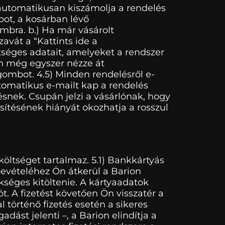
 automatikusan kiszámolja a rendelés
ot, a kosárban lévő
mbra. b.) Ha már vásárolt
avát a “Kattints ide a
ükséges adatait, amelyeket a rendszer
ján még egyszer nézze át
ombot. 4.5) Minden rendelésről e-
utomatikus e-mailt kap a rendelés
ésnek. Csupán jelzi a vásárlónak, hogy
sítésének hiányát okozhatja a rosszul
öltséget tartalmaz. 5.1) Bankkártyás
bevételéhez Ön átkerül a Barion
kséges kitöltenie. A kártyaadatok
t. A fizetést követően Ön visszatér a
 történő fizetés esetén a sikeres
dást jelenti –, a Barion elindítja a