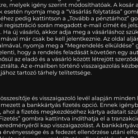
kre, melyek igény szerint módosíthatóak. A kosár
k esetén nyomja meg a “Vásárlás folytatása” gomb
hez pedig kattintson a „Tovább a pénztárhoz” go
regisztráció során megadott e-mail címét és jelsz
al. Ha új vásárló, akkor adja meg a vásárláshoz sz
almával már csak be kell jelentkeznie. Az oldal al
almával, nyomja meg a “Megrendelés elküldése” g
jelenti, hogy a rendelés feladását követően egy a
ősül az eladó és a vásárló között létrejött szerződ
trálta. Az e-mailben történő visszaigazolás kézbe
ához tartozó tárhely telítettsége.
sszesítője és visszaigazoló levél alapján minden k
lmezett a bankkártyás fizetés opció. Ennek igény
a, ahol a fizetés megkezdéséhez kártya adatait szü
izetés” gombra kattintva indíthatja el a tranzakció
eredményéről kap visszaigazolást. A bankkártyával
érvényessége és a fedezet ellenőrzése utáni elfoga