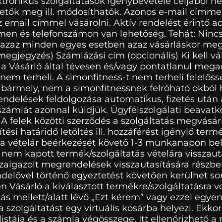
tronikus szolgáltatások igénybevétele céljából nem
etők meg ill. módosíthatók. Azonos e-mail címmel 
z email címmel vásárolni. Aktív rendelést érintő 
men és telefonszámon van lehetőség. Tehát: Nincs r
 azaz minden egyes esetben azaz vásárláskor meg 
+megjegyzés) Számlázási cím (opcionális) Ki kell vá
t a Vásárló által tévesen és/vagy pontatlanul meg
 terheli. A simonfitness-t nem terheli felelőss
 bármely, nem a simonfitnessnek felróható okból h
ndelések feldolgozása automatikus, fizetés után 
 számlát azonnal küldjük. Ügyfélszolgálati beavat
felek közötti szerződés a szolgáltatás megvásárlá
tési határidő letöltés ill. hozzáférést igénylő ter
 a vételár beérkezését követő 1-3 munkanapon be
g nem kapott termék/szolgáltatás vételára visszaut
sszaigazolt megrendelések visszautasítására részb
endelővel történő egyeztetést követően kerülhet so
én Vásárló a kiválasztott termékre/szolgáltatásra 
s mellett/alatt lévő „Ezt kérem” vagy ezzel egyen
 szolgáltatást egy virtuális kosárba helyezi. Ek
istája és a számla végösszege. Itt ellenőrizhető a