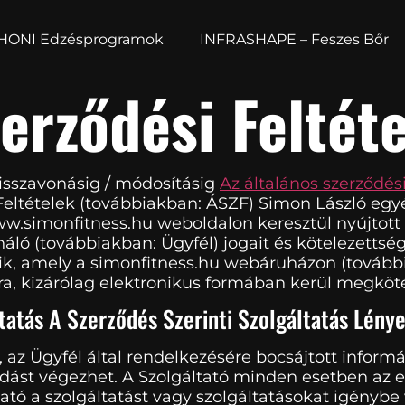
HONI Edzésprogramok
INFRASHAPE – Feszes Bőr
erződési Feltét
visszavonásig / módosításig
Az általános szerződési
 Feltételek (továbbiakban: ÁSZF) Simon László egy
 www.simonfitness.hu weboldalon keresztül nyújtot
náló (továbbiakban: Ügyfél) jogait és kötelezetts
zik, amely a simonfitness.hu webáruházon (további
, kizárólag elektronikus formában kerül megköté
atás A Szerződés Szerinti Szolgáltatás Lénye
, az Ügyfél által rendelkezésére bocsájtott inform
adást végezhet. A Szolgáltató minden esetben az 
ltató a szolgáltatást vagy szolgáltatásokat igénybe