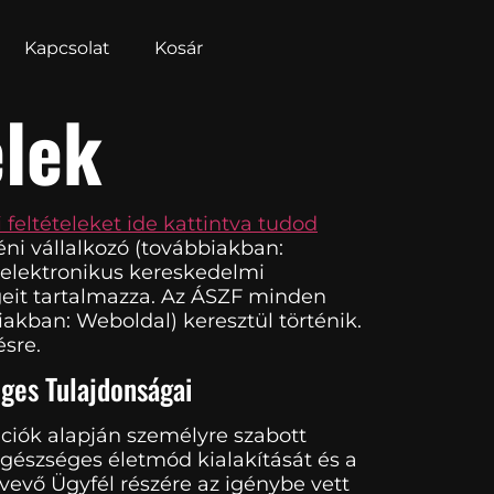
Kapcsolat
Kosár
elek
 feltételeket ide kattintva tudod
éni vállalkozó (továbbiakban:
t elektronikus kereskedelmi
égeit tartalmazza. Az ÁSZF minden
akban: Weboldal) keresztül történik.
sre.
ges Tulajdonságai
ációk alapján személyre szabott
egészséges életmód kialakítását és a
 vevő Ügyfél részére az igénybe vett