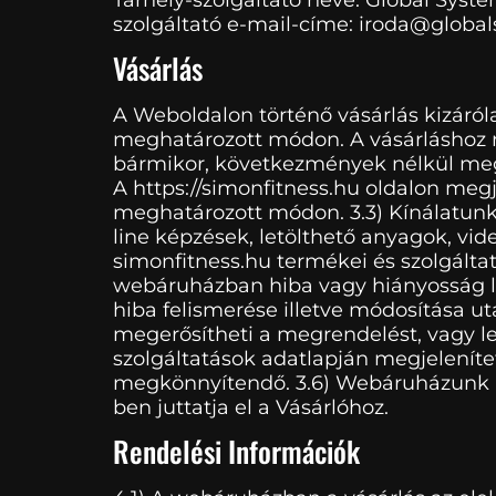
szolgáltató e-mail-címe: iroda@globa
Vásárlás
A Weboldalon történő vásárlás kizáról
meghatározott módon. A vásárláshoz n
bármikor, következmények nélkül megsza
A https://simonfitness.hu oldalon meg
meghatározott módon. 3.3) Kínálatunkb
line képzések, letölthető anyagok, vi
simonfitness.hu termékei és szolgált
webáruházban hiba vagy hiányosság lép
hiba felismerése illetve módosítása ut
megerősítheti a megrendelést, vagy leh
szolgáltatások adatlapján megjelenítet
megkönnyítendő. 3.6) Webáruházunk a m
ben juttatja el a Vásárlóhoz.
Rendelési Információk