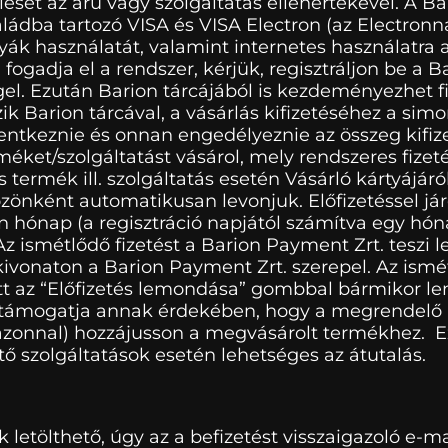
ét az áru vagy szolgáltatás ellenértékével. A Bar
ádba tartozó VISA és VISA Electron (az Electronná
ák használatát, valamint internetes használatra a
fogadja el a rendszer, kérjük, regisztráljon be a B
gel. Ezután Barion tárcájából is kezdeményezhet fiz
 Barion tárcával, a vásárlás kifizetéséhez a simon
elentkeznie és onnan engedélyeznie az összeg kifiz
et/szolgáltatást vásárol, mely rendszeres fizetéssel
s termék ill. szolgáltatás esetén Vásárló kártyájáról 
zönként automatikusan levonjuk. Előfizetéssel j
 hónap (a regisztráció napjától számítva egy hónap
 ismétlődő fizetést a Barion Payment Zrt. teszi le
lakivonaton a Barion Payment Zrt. szerepel. Az ismé
t az “Előfizetés lemondása” gombbal bármikor lem
st támogatja annak érdekében, hogy a megrendelő 
zonnal) hozzájusson a megvásárolt termékhez. Ezé
 szolgáltatások esetén lehetséges az átutalás.
tölthető, úgy az a befizetést visszaigazoló e-mail