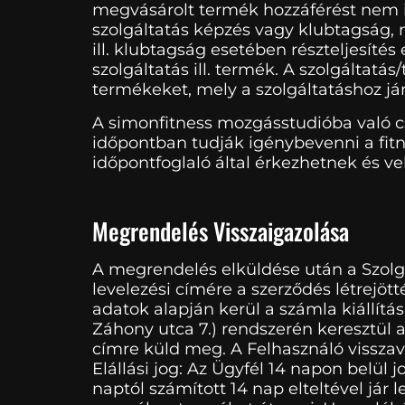
megvásárolt termék hozzáférést nem ig
szolgáltatás képzés vagy klubtagság, 
ill. klubtagság esetében részteljesít
szolgáltatás ill. termék. A szolgáltatá
termékeket, mely a szolgáltatáshoz jár
A simonfitness mozgásstudióba való csa
időpontban tudják igénybevenni a fitn
időpontfoglaló által érkezhetnek és ve
Megrendelés Visszaigazolása
A megrendelés elküldése után a Szolg
levelezési címére a szerződés létrejöt
adatok alapján kerül a számla kiállítás
Záhony utca 7.) rendszerén keresztül a
címre küld meg. A Felhasználó visszav
Elállási jog: Az Ügyfél 14 napon belül j
naptól számított 14 nap elteltével jár 