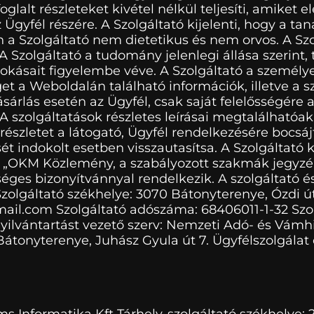
glalt részleteket kivétel nélkül teljesíti, amiket 
 Ügyfél részére. A Szolgáltató kijelenti, hogy a 
a Szolgáltató nem dietetikus és nem orvos. A Szol
Szolgáltató a tudomány jelenlegi állása szerint, 
zokásait figyelembe véve. A Szolgáltató a személy
et a Weboldalán található információk, illetve a s
ásárlás esetén az Ügyfél, csak saját felelősségére 
 A szolgáltatások részletes leírásai megtalálható
észletet a látogató, Ügyfél rendelkezésére bocsáj
 indokolt esetben visszautasítsa. A Szolgáltató kij
tt „OKM Közlemény, a szabályozott szakmák jegyzé
ges bizonyítvánnyal rendelkezik. A szolgáltató és
zolgáltató székhelye: 3070 Bátonyterenye, Ózdi út
ail.com Szolgáltató adószáma: 68406011-1-32 Szol
yilvántartást vezető szerv: Nemzeti Adó- és Vámhi
Bátonyterenye, Juhász Gyula út 7. Ügyfélszolgálat 
ms Informatika Kft Tárhely-szolgáltató székhelye: