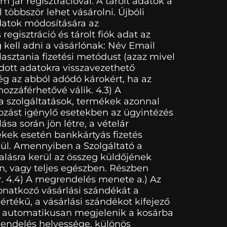
 jár regisztrációval. A tárolt adatok a
többször lehet vásárolni. Újbóli
adatok módosítására az
egisztráció és tárolt fiók adat az
kell adni a vásárlónak: Név Email
lasztania fizetési metódust (azaz mivel
adott adatokra visszavezethető
ég az abból adódó károkért, ha az
ozzáférhetővé válik. 4.3) A
a szolgáltatások, termékek azonnal
kozást igénylő esetekben az ügyintézés
sa során jön létre, a vételár
mékek esetén bankkártyás fizetés
lül. Amennyiben a Szolgáltató a
alásra kerül az összeg küldőjének
en, vagy teljes egészben. Részben
r. 4.4) A megrendelés menete a.) Az
vonatkozó vásárlási szándékát a
értékű, a vásárlási szándékot kifejező
kor automatikusan megjelenik a kosárba
 rendelés helyessége, különös