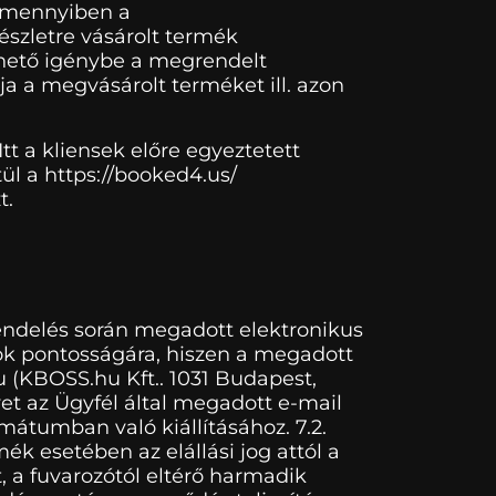
 Amennyiben a
észletre vásárolt termék
vehető igénybe a megrendelt
tja a megvásárolt terméket ill. azon
tt a kliensek előre egyeztetett
ül a https://booked4.us/
t.
endelés során megadott elektronikus
atok pontosságára, hiszen a megadott
hu (KBOSS.hu Kft.. 1031 Budapest,
yet az Ügyfél által megadott e-mail
mátumban való kiállításához. 7.2.
mék esetében az elállási jog attól a
t, a fuvarozótól eltérő harmadik