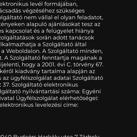
elektronikus levél formájában,
tanácsadás végzéséhez szükséges
gáltató nem vállal el olyan feladatot,
tényeken alapuló ajánlásokat tesz az
es kapcsolat és a felügyelet hiánya
zolgáltatások során adott tanácsok
alkalmazhatja a Szolgáltató által
ak a Weboldalon. A Szolgáltató minden,
t. A Szolgáltató fenntartja magának a
elenti, hogy a 2001. évi C. törvény 67.
kéről kiadvány tartalma alapján az
 az ügyfélszolgálat adatai Szolgáltató
 37. Szolgáltató elektronikus
gáltató nyilvántartási száma: Egyéni
vatal Ügyfélszolgálat elérhetőségei:
elektronikus levelezési címe:
 2040 Budaörs Harkály utca 7 Tárhely-