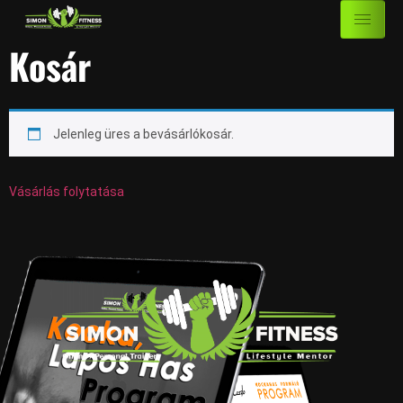
Kosár
Jelenleg üres a bevásárlókosár.
Vásárlás folytatása