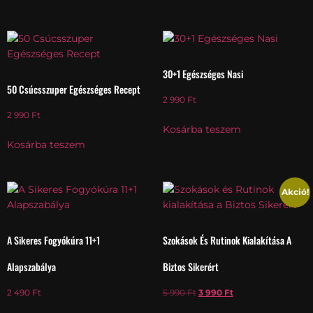
30+1 Egészséges Nasi
50 Csúcsszuper Egészséges Recept
2 990
Ft
2 990
Ft
Kosárba teszem
Kosárba teszem
Akció!
A Sikeres Fogyókúra 11+1
Szokások És Rutinok Kialakítása A
Alapszabálya
Biztos Sikerért
2 490
Ft
5 990
Ft
3 990
Ft