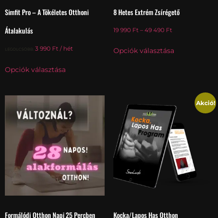
Simfit Pro – A Tökéletes Otthoni
8 Hetes Extrém Zsírégető
Átalakulás
19 990
Ft
–
49 490
Ft
3 990
Ft
/ hét
Opciók választása
LEGOLCSÓBB:
Opciók választása
Akció!
Formálódj Otthon Napi 25 Percben
Kocka/Lapos Has Otthon