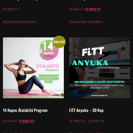
16 990
Ft
15 990
Ft
9 990
Ft
Kosárba teszem
Kosárba teszem
Akció!
14 Napos Átalakító Program
FiTT Anyuka – 30 Nap
13 990
Ft
7 990
Ft
17 990
Ft
–
23 990
Ft