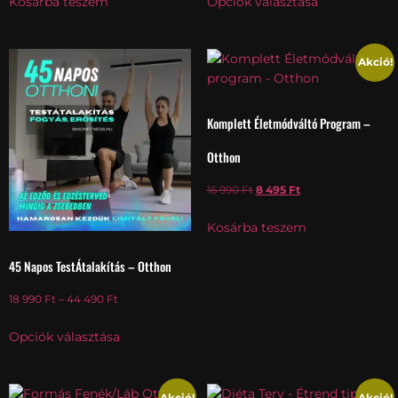
Kosárba teszem
Opciók választása
Akció!
Komplett Életmódváltó Program –
Otthon
16 990
Ft
8 495
Ft
Kosárba teszem
45 Napos TestÁtalakítás – Otthon
18 990
Ft
–
44 490
Ft
Opciók választása
Akció!
Akció!