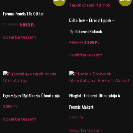
Formás Fenék/Láb Otthon
Diéta Terv – Étrend Tippek –
14 990
Ft
9 990
Ft
Táplálkozási Rutinok
Kosárba teszem
7 990
Ft
3 995
Ft
Kosárba teszem
Egészséges Táplálkozás Útmutatója
Elfoglalt Emberek Útmutatója A
Formás Alakért
3 990
Ft
3 990
Ft
Kosárba teszem
Kosárba teszem