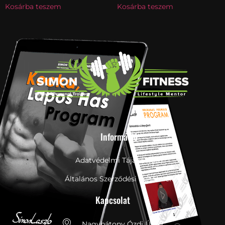
Kosárba teszem
Kosárba teszem
Információ
Adatvédelmi Tájákoztató
Általános Szerződési Feltételek
Kapcsolat
Nagybátony Ózdi Út 37