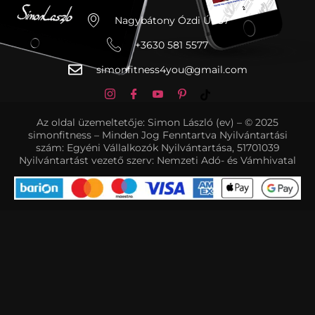
Nagybátony Ózdi Út 37
+3630 581 5577
simonfitness4you@gmail.com
Az oldal üzemeltetője: Simon László (ev) – © 2025
simonfitness – Minden Jog Fenntartva Nyilvántartási
szám: Egyéni Vállalkozók Nyilvántartása, 51701039
Nyilvántartást vezető szerv: Nemzeti Adó- és Vámhivatal