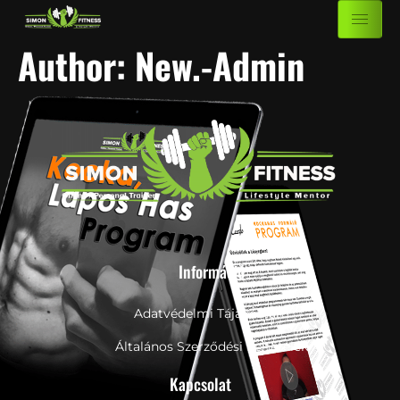
Author:
New.-Admin
Információ
Adatvédelmi Tájákoztató
Általános Szerződési Feltételek
Kapcsolat